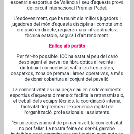
escenaris esportius de València i seu d’aquesta prova
del circuit internacional Premier Padel.
L’esdeveniment, que ha reunit els millors jugadors i
jugadores del món d’aquesta disciplina i compta amb
emissió en directe, requereix una infraestructura
tècnica estable, segura i d’alt rendiment.
Enllaç als partits
Per fer-ho possible, ICC ha estat al peu del canó
desplegant el servei de fibra òptica al recinte i
distribuint connectivitat wifi a les tres pistes,
despatxos, zona de premsa i àrees operatives, a més
de donar cobertura al conjunt del pavelló.
La connectivitat és una peça clau en esdeveniments
esportius d’aquesta dimensió: facilita la retransmissió,
el treball dels equips tècnics, la coordinació interna,
l’activitat de premsa i l’experiència digital de
l’organització, professionals i assistents.
“En un esdeveniment de primer nivell, la connectivitat
no pot fallar. La nostra feina és ser-hi, gairebé