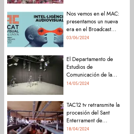
del Nàstic de Tarragona
Nos vemos en el MAC:
presentamos un nueva
era en el Broadcast
aprovechando al máximo
03/06/2024
la Inteligencia Artificial
El Departamento de
Estudios de
Comunicación de la
Universidad Rovira i
14/05/2024
Virgili en Tarragona
mejora el plató e
TAC12 tv retransmite la
incorpora nuevos avances
procesión del Sant
tecnológicos
Enterrament de
Tarragona desde dentro
18/04/2024