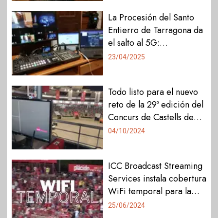
La Procesión del Santo
Entierro de Tarragona da
el salto al 5G:
retransmisión histórica
23/04/2025
con tecnología de
vanguardia
Todo listo para el nuevo
reto de la 29ª edición del
Concurs de Castells de
Tarragona
04/10/2024
ICC Broadcast Streaming
Services instala cobertura
WiFi temporal para la
retransmisión de TAC12
25/06/2024
del partido de ascenso