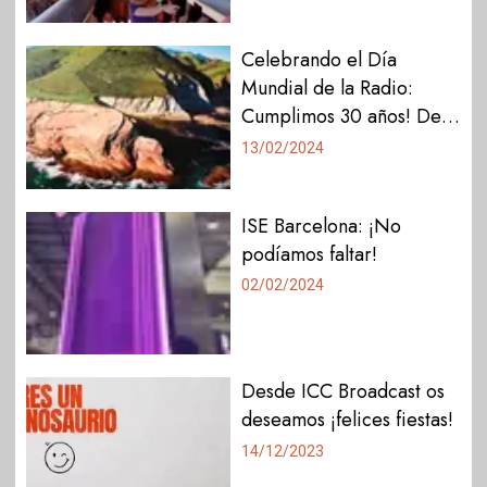
del paso con streaming
SRT
Celebrando el Día
Mundial de la Radio:
Cumplimos 30 años! De
Itzurun Irratia a una
13/02/2024
Consultoría IT innovadora
ISE Barcelona: ¡No
podíamos faltar!
02/02/2024
Desde ICC Broadcast os
deseamos ¡felices fiestas!
14/12/2023