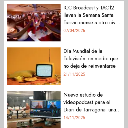
ICC Broadcast y TAC12
llevan la Semana Santa
Tarraconense a otro nivel
gracias a una cámara 360
07/04/2026
Día Mundial de la
Televisión: un medio que
no deja de reinventarse
21/11/2025
Nuevo estudio de
videopodcast para el
Diari de Tarragona: una
apuesta por la innovación
14/11/2025
en comunicación